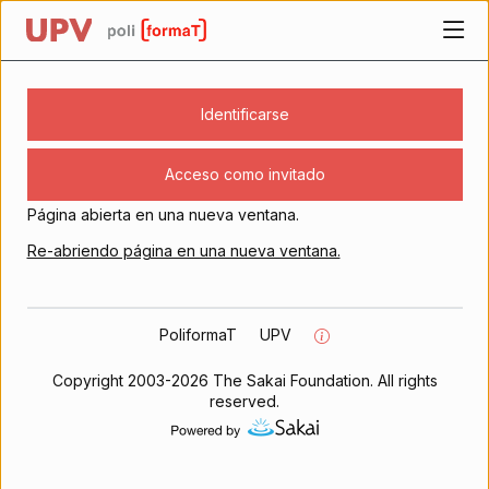
UPV
Página personal
Identificarse
Acceso como invitado
Los contenidos empiezan aquí
Página abierta en una nueva ventana.
Re-abriendo página en una nueva ventana.
PoliformaT
UPV
Copyright 2003-2026 The Sakai Foundation. All rights
reserved.