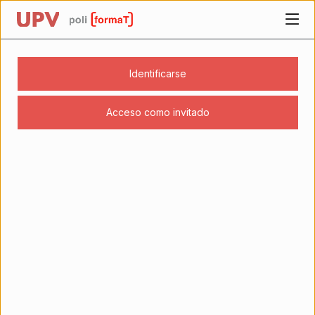
UPV
Página personal
Identificarse
Acceso como invitado
Los contenidos empiezan aquí