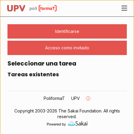
UPV
Página personal
Identificarse
Acceso como invitado
Los contenidos empiezan aquí
Seleccionar una tarea
Tareas existentes
Crear
una
tarea
nueva
con
PoliformaT
UPV
Tareas
Copyright 2003-2026 The Sakai Foundation. All rights
reserved.