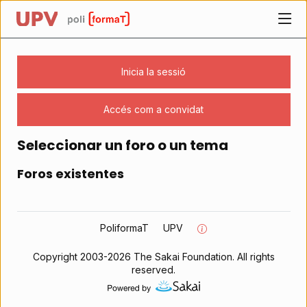
UPV
Home page
Inicia la sessió
Accés com a convidat
Els continguts comencen aquí­
Seleccionar un foro o un tema
Foros existentes
Crear
nuevo
foro
o
tema
PoliformaT
UPV
Copyright 2003-2026 The Sakai Foundation. All rights
reserved.